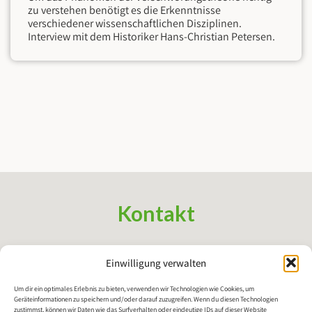
zu verstehen benötigt es die Erkenntnisse
verschiedener wissenschaftlichen Disziplinen.
Interview mit dem Historiker Hans-Christian Petersen.
Kontakt
Regionale Arbeitsgemeinschaft Bildung und Lernen Oldenburg
Einwilligung verwalten
e.V.
info@rabulo.de
Um dir ein optimales Erlebnis zu bieten, verwenden wir Technologien wie Cookies, um
Geräteinformationen zu speichern und/oder darauf zuzugreifen. Wenn du diesen Technologien
zustimmst, können wir Daten wie das Surfverhalten oder eindeutige IDs auf dieser Website