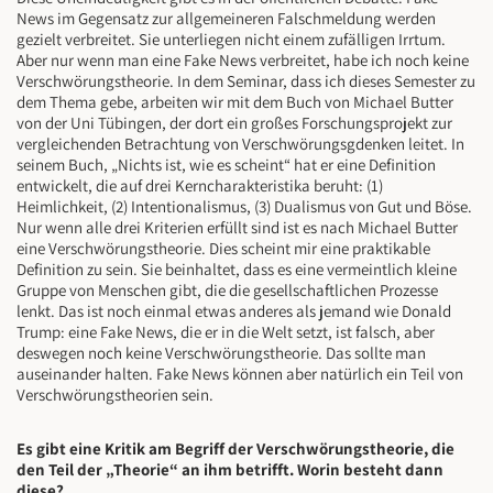
News im Gegensatz zur allgemeineren Falschmeldung werden
gezielt verbreitet. Sie unterliegen nicht einem zufälligen Irrtum.
Aber nur wenn man eine Fake News verbreitet, habe ich noch keine
Verschwörungstheorie. In dem Seminar, dass ich dieses Semester zu
dem Thema gebe, arbeiten wir mit dem Buch von Michael Butter
von der Uni Tübingen, der dort ein großes Forschungsprojekt zur
vergleichenden Betrachtung von Verschwörungsgdenken leitet. In
seinem Buch, „Nichts ist, wie es scheint“ hat er eine Definition
entwickelt, die auf drei Kerncharakteristika beruht: (1)
Heimlichkeit, (2) Intentionalismus, (3) Dualismus von Gut und Böse.
Nur wenn alle drei Kriterien erfüllt sind ist es nach Michael Butter
eine Verschwörungstheorie. Dies scheint mir eine praktikable
Definition zu sein. Sie beinhaltet, dass es eine vermeintlich kleine
Gruppe von Menschen gibt, die die gesellschaftlichen Prozesse
lenkt. Das ist noch einmal etwas anderes als jemand wie Donald
Trump: eine Fake News, die er in die Welt setzt, ist falsch, aber
deswegen noch keine Verschwörungstheorie. Das sollte man
auseinander halten. Fake News können aber natürlich ein Teil von
Verschwörungstheorien sein.
Es gibt eine Kritik am Begriff der Verschwörungstheorie, die
den Teil der „Theorie“ an ihm betrifft. Worin besteht dann
diese?