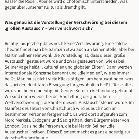
Rasse“ die Rede. . Aber es wird dichotomisch unterschieden, was
gegenüber ‚unserer‘ Kultur als ‚fremd‘ gilt.
Was genau ist die Vorstellung der Verschwörung bei diesem
‚großen Austausch‘ – wer verschwört sich?
Richtig, bis jetzt ergibt es noch keine Verschwörung. Eine solche
Theorie findet man bei Sarrazin etwa auch an keiner Stelle, aber bei
Martin Sellner sehr wohl. Die Vorstellung ist, dass dieser ‚große
Austausch‘ gesteuert würde und zwar gesteuert von, wie es bei
Sellner vage heißt, „kulturellen und globalen Eliten“. Dann werden
internationale Konzerne benannt und „die Medien“, wie es immer
heißt. Man muss nicht viele Klicks tätigen, um herauszufinden, was
das bei der Identitären Bewegung für gewöhnlich heißt. Diese alles
wird von ihnen eindeutig mit George Soros in Verbindung gebracht.
Wir sind dann wieder bei der Vorstellung der ‚jüdischen
Weltverschwörung‘, die hinter diesem ‚Austausch‘ stehen würde. Im
Manifest des Täters von Christchurch wird es auch noch an
bestimmten Personen festgemacht. Es wird dort aufgerufen zum
Mord Merkels, Erdogans und Sadiq Khan, dem Bürgermeister von
London. Das sind die Personen, die bei Martin Sellner „die
Austauscher“ heißen. Dieses Element macht es ganz eindeutig zur
Verschwörungstheorie.