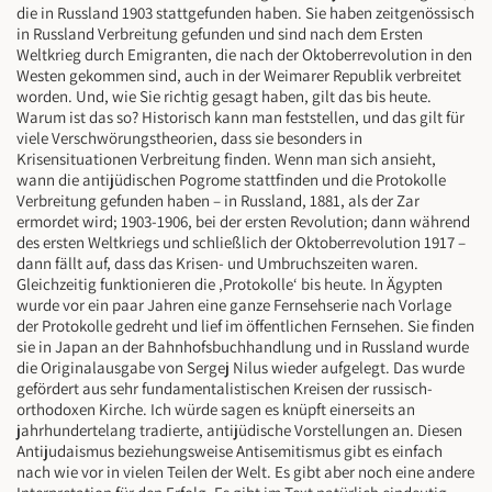
die in Russland 1903 stattgefunden haben. Sie haben zeitgenössisch
in Russland Verbreitung gefunden und sind nach dem Ersten
Weltkrieg durch Emigranten, die nach der Oktoberrevolution in den
Westen gekommen sind, auch in der Weimarer Republik verbreitet
worden. Und, wie Sie richtig gesagt haben, gilt das bis heute.
Warum ist das so? Historisch kann man feststellen, und das gilt für
viele Verschwörungstheorien, dass sie besonders in
Krisensituationen Verbreitung finden. Wenn man sich ansieht,
wann die antijüdischen Pogrome stattfinden und die Protokolle
Verbreitung gefunden haben – in Russland, 1881, als der Zar
ermordet wird; 1903-1906, bei der ersten Revolution; dann während
des ersten Weltkriegs und schließlich der Oktoberrevolution 1917 –
dann fällt auf, dass das Krisen- und Umbruchszeiten waren.
Gleichzeitig funktionieren die ‚Protokolle‘ bis heute. In Ägypten
wurde vor ein paar Jahren eine ganze Fernsehserie nach Vorlage
der Protokolle gedreht und lief im öffentlichen Fernsehen. Sie finden
sie in Japan an der Bahnhofsbuchhandlung und in Russland wurde
die Originalausgabe von Sergej Nilus wieder aufgelegt. Das wurde
gefördert aus sehr fundamentalistischen Kreisen der russisch-
orthodoxen Kirche. Ich würde sagen es knüpft einerseits an
jahrhundertelang tradierte, antijüdische Vorstellungen an. Diesen
Antijudaismus beziehungsweise Antisemitismus gibt es einfach
nach wie vor in vielen Teilen der Welt. Es gibt aber noch eine andere