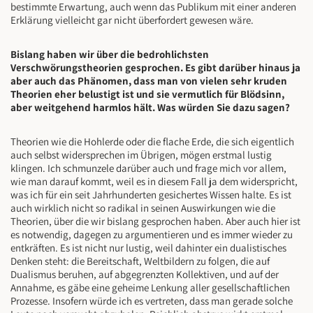
bestimmte Erwartung, auch wenn das Publikum mit einer anderen
Erklärung vielleicht gar nicht überfordert gewesen wäre.
Bislang haben wir über die bedrohlichsten
Verschwörungstheorien gesprochen. Es gibt darüber hinaus ja
aber auch das Phänomen, dass man von vielen sehr kruden
Theorien eher belustigt ist und sie vermutlich für Blödsinn,
aber weitgehend harmlos hält. Was würden Sie dazu sagen?
Theorien wie die Hohlerde oder die flache Erde, die sich eigentlich
auch selbst widersprechen im Übrigen, mögen erstmal lustig
klingen. Ich schmunzele darüber auch und frage mich vor allem,
wie man darauf kommt, weil es in diesem Fall ja dem widerspricht,
was ich für ein seit Jahrhunderten gesichertes Wissen halte. Es ist
auch wirklich nicht so radikal in seinen Auswirkungen wie die
Theorien, über die wir bislang gesprochen haben. Aber auch hier ist
es notwendig, dagegen zu argumentieren und es immer wieder zu
entkräften. Es ist nicht nur lustig, weil dahinter ein dualistisches
Denken steht: die Bereitschaft, Weltbildern zu folgen, die auf
Dualismus beruhen, auf abgegrenzten Kollektiven, und auf der
Annahme, es gäbe eine geheime Lenkung aller gesellschaftlichen
Prozesse. Insofern würde ich es vertreten, dass man gerade solche