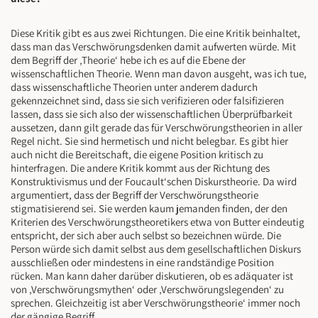
Diese Kritik gibt es aus zwei Richtungen. Die eine Kritik beinhaltet,
dass man das Verschwörungsdenken damit aufwerten würde. Mit
dem Begriff der ‚Theorie‘ hebe ich es auf die Ebene der
wissenschaftlichen Theorie. Wenn man davon ausgeht, was ich tue,
dass wissenschaftliche Theorien unter anderem dadurch
gekennzeichnet sind, dass sie sich verifizieren oder falsifizieren
lassen, dass sie sich also der wissenschaftlichen Überprüfbarkeit
aussetzen, dann gilt gerade das für Verschwörungstheorien in aller
Regel nicht. Sie sind hermetisch und nicht belegbar. Es gibt hier
auch nicht die Bereitschaft, die eigene Position kritisch zu
hinterfragen. Die andere Kritik kommt aus der Richtung des
Konstruktivismus und der Foucault‘schen Diskurstheorie. Da wird
argumentiert, dass der Begriff der Verschwörungstheorie
stigmatisierend sei. Sie werden kaum jemanden finden, der den
Kriterien des Verschwörungstheoretikers etwa von Butter eindeutig
entspricht, der sich aber auch selbst so bezeichnen würde. Die
Person würde sich damit selbst aus dem gesellschaftlichen Diskurs
ausschließen oder mindestens in eine randständige Position
rücken. Man kann daher darüber diskutieren, ob es adäquater ist
von ‚Verschwörungsmythen‘ oder ‚Verschwörungslegenden‘ zu
sprechen. Gleichzeitig ist aber Verschwörungstheorie‘ immer noch
der gängige Begriff.