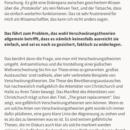
Forschung. Es gibt eine Diskrepanz zwischen gesichertem Wissen
über die „Protokolle“ als rein fiktiven Text, und der Tatsache, dass
sie einfach weiterhin funktionieren. Das ist sehr frustrierend für
mich als Wissenschaftler, das kann ich nicht anders sagen.
Das führt zum Problem, das wohl Verschwörungstheorien
allgemein betrifft, dass es nämlich keinesfalls ausreicht sie
einfach, und sei es noch so gesichert, faktisch zu widerlegen.
Das berührt dann die Frage, wie man mit Verschwörungstheorien
umgeht. Antisemitismus und die Vorstellung einer jüdischen
Weltverschwörung bis hin zur These eines so genannten ‚großes
Austausches‘ sind radikale, aber sehr verbreitete Beispiele von
Verschwörungstheorien. Die These des Bevölkerungsaustausches
hat nachweislich maßgeblich die Attentäter von Christchurch und
Halle zu ihren Taten bewegt. Das Manifest des Attentäters von
Christchurch trägt schon den Titel: „The great replacement“. Das
zeigt, wie gefährlich Verschwörungstheorien sein können. Wenn es
um solche Arten von Verschwörungstheorien geht würde ich immer
dafür plädieren, eine ganz klare Linie der Abgrenzung zu ziehen und
es als das zu benennen was es ist. Es sind extrem gefährliche
Thesen, die im Diskurs auch klar als solche markiert werden