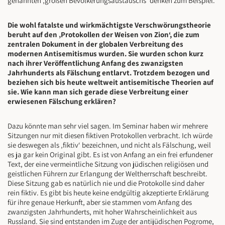
genannten ‚großen Bevölkerungsaustauschs‘ denken zum Beispiel.
Die wohl fatalste und wirkmächtigste Verschwörungstheorie
beruht auf den ‚Protokollen der Weisen von Zion‘, die zum
zentralen Dokument in der globalen Verbreitung des
modernen Antisemitismus wurden. Sie wurden schon kurz
nach ihrer Veröffentlichung Anfang des zwanzigsten
Jahrhunderts als Fälschung entlarvt. Trotzdem bezogen und
beziehen sich bis heute weltweit antisemitische Theorien auf
sie. Wie kann man sich gerade diese Verbreitung einer
erwiesenen Fälschung erklären?
Dazu könnte man sehr viel sagen. Im Seminar haben wir mehrere
Sitzungen nur mit diesen fiktiven Protokollen verbracht. Ich würde
sie deswegen als ‚fiktiv‘ bezeichnen, und nicht als Fälschung, weil
es ja gar kein Original gibt. Es ist von Anfang an ein frei erfundener
Text, der eine vermeintliche Sitzung von jüdischen religiösen und
geistlichen Führern zur Erlangung der Weltherrschaft beschreibt.
Diese Sitzung gab es natürlich nie und die Protokolle sind daher
rein fiktiv. Es gibt bis heute keine endgültig akzeptierte Erklärung
für ihre genaue Herkunft, aber sie stammen vom Anfang des
zwanzigsten Jahrhunderts, mit hoher Wahrscheinlichkeit aus
Russland. Sie sind entstanden im Zuge der antijüdischen Pogrome,