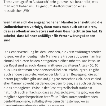
These vom „großen Austausch“ sehr gut, weil sie beschreibt, was
man nicht haben will. Es geht um die Konstruktion eines
rassistischen ‚Wir‘
Wenn man sich die angesprochenen Manifeste ansieht und die
Onlinedebatten verfolgt, dann muss man auch attestieren,
dass es offenbar auch etwas mit dem Geschlecht zu tun hat. Es
scheint, dass Männer anfälliger für Verschwörungsdenken
sind.
Die Genderverteilung bei den Personen, die Verschwörungstheorien
folgen, weist eindeutig mehr Männer als Frauen auf, wenn man hier
einmal bei diesen beiden Kategorien bleiben möchte. Das ist so. In
der Regel sind es auch Männer mittleren bis älteren Alters – 50, 60
plus. Das sieht man besonders stark bei den Reichbürgern. Es gibt
auch andere Beispiele, wie bei der Identitären Bewegung, die sich
betont jugendlich gibt und auf jüngere Menschen zielt. Aber es sind
eher Männer, sowohl bei denen, die dem folgen, als auch bei denen,
die es propagieren. Es ist in der Gesamtgesellschaft zunächst
natürlich auch einfach so, dass es Ungleichgewichte gibt, was die
mögliche Sprecherposition betrifft. In Teilen korrespondierenden
beide Phänomene, auffällig etwa beim Gangsterrap, wo es
Verschwörungstheorien gibt und extreme