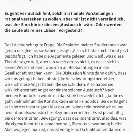
Es geht vermutlich fehl, solch irrationale Vorstellungen
rational verstehen zu wollen, aber mir ist nicht verständlich,
was der Sinn hinter diesem ‚Austausch‘ wäre. Oder werden
die Leute als reines „Böse“ vorgestellt?
Das ist eine sehr gute Frage. Die Reaktion meiner Studierenden war
genau die gleiche, sie haben gesagt: ‚Also ich habe mich damit jetzt
beschäftigt, ich habe die Argumente gelesen und weiß, was diese
Theorie sagen will, aber ich
verstehe
das nicht, es deckt sich in
keiner Weise mit dem, was man an Beobachtungen in der
Gesellschaft machen kann.‘ Die Diskussion führte dann dahin, dass
wir uns gefragt haben, ob sie [die Verschwörungstheoretiker]
wirklich diese Angst haben, die sie schildern. Also haben sie
wirklich ernsthaft Angst vor einem solchen Austausch? Nach
meinen Eindrücken würde ich das stark bezweifeln. Ich glaube es
geht vielmehr um die Konstruktion eines Feindbilds. Bei der IB geht
es in letzter Instanz ganz klar darum, wieder ein rassistisches und
neonationalsozialistisches Regime zu errichten. Es ist ja auffällig
bei der Identitären ‚Bewegung‘, dass das ‚Identitäre‘, also das, was
die eigene Identität ausmachen soll, überaus schwammig bleibt.
Aber wogegen man ist, das ist völlig klar. Da funktioniert dann die