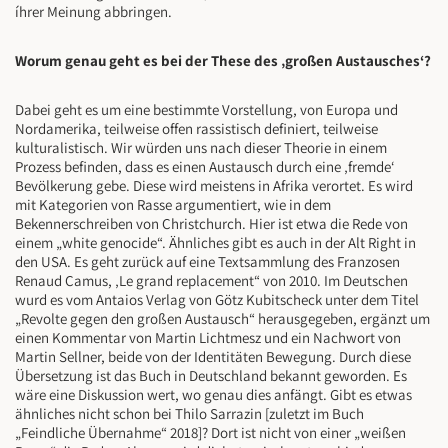
íhrer Meinung abbringen.
Worum genau geht es bei der These des ‚großen Austausches‘?
Dabei geht es um eine bestimmte Vorstellung, von Europa und
Nordamerika, teilweise offen rassistisch definiert, teilweise
kulturalistisch. Wir würden uns nach dieser Theorie in einem
Prozess befinden, dass es einen Austausch durch eine ‚fremde‘
Bevölkerung gebe. Diese wird meistens in Afrika verortet. Es wird
mit Kategorien von Rasse argumentiert, wie in dem
Bekennerschreiben von Christchurch. Hier ist etwa die Rede von
einem „white genocide“. Ähnliches gibt es auch in der Alt Right in
den USA. Es geht zurück auf eine Textsammlung des Franzosen
Renaud Camus, ‚Le grand replacement“ von 2010. Im Deutschen
wurd es vom Antaios Verlag von Götz Kubitscheck unter dem Titel
„Revolte gegen den großen Austausch“ herausgegeben, ergänzt um
einen Kommentar von Martin Lichtmesz und ein Nachwort von
Martin Sellner, beide von der Identitäten Bewegung. Durch diese
Übersetzung ist das Buch in Deutschland bekannt geworden. Es
wäre eine Diskussion wert, wo genau dies anfängt. Gibt es etwas
ähnliches nicht schon bei Thilo Sarrazin [zuletzt im Buch
„Feindliche Übernahme“ 2018]? Dort ist nicht von einer „weißen