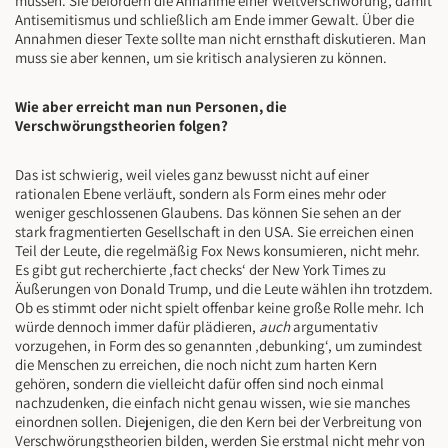
müssen. Sie befördern die Annahme einer Weltverschwörung, damit
Antisemitismus und schließlich am Ende immer Gewalt. Über die
Annahmen dieser Texte sollte man nicht ernsthaft diskutieren. Man
muss sie aber kennen, um sie kritisch analysieren zu können.
Wie aber erreicht man nun Personen, die
Verschwörungstheorien folgen?
Das ist schwierig, weil vieles ganz bewusst nicht auf einer
rationalen Ebene verläuft, sondern als Form eines mehr oder
weniger geschlossenen Glaubens. Das können Sie sehen an der
stark fragmentierten Gesellschaft in den USA. Sie erreichen einen
Teil der Leute, die regelmäßig Fox News konsumieren, nicht mehr.
Es gibt gut recherchierte ‚fact checks‘ der New York Times zu
Äußerungen von Donald Trump, und die Leute wählen ihn trotzdem.
Ob es stimmt oder nicht spielt offenbar keine große Rolle mehr. Ich
würde dennoch immer dafür plädieren,
auch
argumentativ
vorzugehen, in Form des so genannten ‚debunking‘, um zumindest
die Menschen zu erreichen, die noch nicht zum harten Kern
gehören, sondern die vielleicht dafür offen sind noch einmal
nachzudenken, die einfach nicht genau wissen, wie sie manches
einordnen sollen. Diejenigen, die den Kern bei der Verbreitung von
Verschwörungstheorien bilden, werden Sie erstmal nicht mehr von