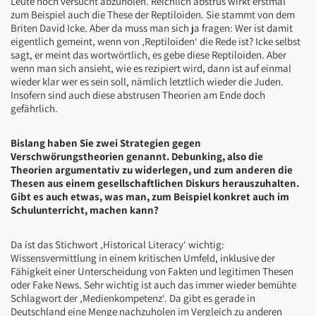
Leute noch versucht abzuholen. Reichlich abstrus wirkt erstmal
zum Beispiel auch die These der Reptiloiden. Sie stammt von dem
Briten David Icke. Aber da muss man sich ja fragen: Wer ist damit
eigentlich gemeint, wenn von ‚Reptiloiden‘ die Rede ist? Icke selbst
sagt, er meint das wortwörtlich, es gebe diese Reptiloiden. Aber
wenn man sich ansieht, wie es rezipiert wird, dann ist auf einmal
wieder klar wer es sein soll, nämlich letztlich wieder die Juden.
Insofern sind auch diese abstrusen Theorien am Ende doch
gefährlich.
Bislang haben Sie zwei Strategien gegen
Verschwörungstheorien genannt. Debunking, also die
Theorien argumentativ zu widerlegen, und zum anderen die
Thesen aus einem gesellschaftlichen Diskurs herauszuhalten.
Gibt es auch etwas, was man, zum Beispiel konkret auch im
Schulunterricht, machen kann?
Da ist das Stichwort ‚Historical Literacy‘ wichtig:
Wissensvermittlung in einem kritischen Umfeld, inklusive der
Fähigkeit einer Unterscheidung von Fakten und legitimen Thesen
oder Fake News. Sehr wichtig ist auch das immer wieder bemühte
Schlagwort der ‚Medienkompetenz‘. Da gibt es gerade in
Deutschland eine Menge nachzuholen im Vergleich zu anderen