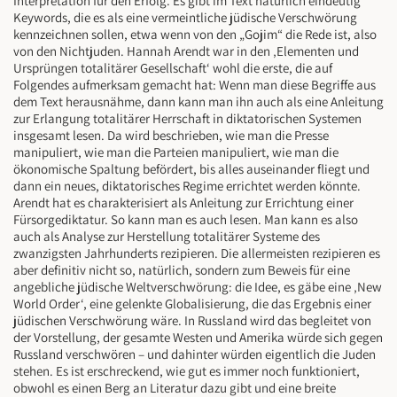
Interpretation für den Erfolg. Es gibt im Text natürlich eindeutig
Keywords, die es als eine vermeintliche jüdische Verschwörung
kennzeichnen sollen, etwa wenn von den „Gojim“ die Rede ist, also
von den Nichtjuden. Hannah Arendt war in den ‚Elementen und
Ursprüngen totalitärer Gesellschaft‘ wohl die erste, die auf
Folgendes aufmerksam gemacht hat: Wenn man diese Begriffe aus
dem Text herausnähme, dann kann man ihn auch als eine Anleitung
zur Erlangung totalitärer Herrschaft in diktatorischen Systemen
insgesamt lesen. Da wird beschrieben, wie man die Presse
manipuliert, wie man die Parteien manipuliert, wie man die
ökonomische Spaltung befördert, bis alles auseinander fliegt und
dann ein neues, diktatorisches Regime errichtet werden könnte.
Arendt hat es charakterisiert als Anleitung zur Errichtung einer
Fürsorgediktatur. So kann man es auch lesen. Man kann es also
auch als Analyse zur Herstellung totalitärer Systeme des
zwanzigsten Jahrhunderts rezipieren. Die allermeisten rezipieren es
aber definitiv nicht so, natürlich, sondern zum Beweis für eine
angebliche jüdische Weltverschwörung: die Idee, es gäbe eine ‚New
World Order‘, eine gelenkte Globalisierung, die das Ergebnis einer
jüdischen Verschwörung wäre. In Russland wird das begleitet von
der Vorstellung, der gesamte Westen und Amerika würde sich gegen
Russland verschwören – und dahinter würden eigentlich die Juden
stehen. Es ist erschreckend, wie gut es immer noch funktioniert,
obwohl es einen Berg an Literatur dazu gibt und eine breite