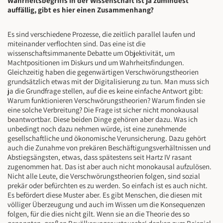
Wahrheitsbegriffs in der Wissenschaft ist ja zumindest
auffällig, gibt es hier einen Zusammenhang?
Es sind verschiedene Prozesse, die zeitlich parallel laufen und
miteinander verflochten sind. Das eine ist die
wissenschaftsimmanente Debatte um Objektivität, um
Machtpositionen im Diskurs und um Wahrheitsfindungen.
Gleichzeitig haben die gegenwärtigen Verschwörungstheorien
grundsätzlich etwas mit der Digitalisierung zu tun. Man muss sich
ja die Grundfrage stellen, auf die es keine einfache Antwort gibt:
Warum funktionieren Verschwörungstheorien? Warum finden sie
eine solche Verbreitung? Die Frage ist sicher nicht monokausal
beantwortbar. Diese beiden Dinge gehören aber dazu. Was ich
unbedingt noch dazu nehmen würde, ist eine zunehmende
gesellschaftliche und ökonomische Verunsicherung. Dazu gehört
auch die Zunahme von prekären Beschäftigungsverhältnissen und
Abstiegsängsten, etwas, dass spätestens seit Hartz IV rasant
zugenommen hat. Das ist aber auch nicht monokausal aufzulösen.
Nicht alle Leute, die Verschwörungstheorien folgen, sind sozial
prekär oder befürchten es zu werden. So einfach ist es auch nicht.
Es befördert diese Muster aber. Es gibt Menschen, die diesen mit
völliger Überzeugung und auch im Wissen um die Konsequenzen
folgen, für die dies nicht gilt. Wenn sie an die Theorie des so