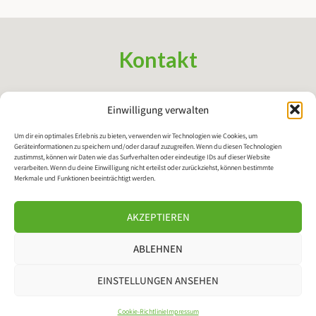
Kontakt
Regionale Arbeitsgemeinschaft Bildung und Lernen Oldenburg
Einwilligung verwalten
e.V.
info@rabulo.de
Um dir ein optimales Erlebnis zu bieten, verwenden wir Technologien wie Cookies, um
Geräteinformationen zu speichern und/oder darauf zuzugreifen. Wenn du diesen Technologien
zustimmst, können wir Daten wie das Surfverhalten oder eindeutige IDs auf dieser Website
verarbeiten. Wenn du deine Einwilligung nicht erteilst oder zurückziehst, können bestimmte
Social Media
Merkmale und Funktionen beeinträchtigt werden.
AKZEPTIEREN
ABLEHNEN
EINSTELLUNGEN ANSEHEN
Impressum
Datenschutz
Cookie-Richtlinie
Impressum