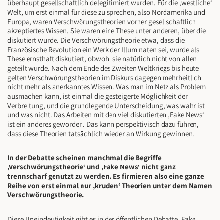
überhaupt gesellschaftlich delegitimiert wurden. Für die ‚westliche‘
Welt, um erst einmal für diese zu sprechen, also Nordamerika und
Europa, waren Verschwörungstheorien vorher gesellschaftlich
akzeptiertes Wissen. Sie waren eine These unter anderen, über die
diskutiert wurde. Die Verschwörungstheorie etwa, dass die
Französische Revolution ein Werk der Illuminaten sei, wurde als
These ernsthaft diskutiert, obwohl sie natürlich nicht von allen
geteilt wurde. Nach dem Ende des Zweiten Weltkriegs bis heute
gelten Verschwörungstheorien im Diskurs dagegen mehrheitlich
nicht mehr als anerkanntes Wissen. Was man im Netz als Problem
ausmachen kann, ist einmal die gesteigerte Möglichkeit der
Verbreitung, und die grundlegende Unterscheidung, was wahr ist
und was nicht. Das Arbeiten mit den viel diskutierten ‚Fake News‘
ist ein anderes geworden. Das kann perspektivisch dazu führen,
dass diese Theorien tatsächlich wieder an Wirkung gewinnen.
In der Debatte scheinen manchmal die Begriffe
‚Verschwörungstheorie‘ und ‚Fake News‘ nicht ganz
trennscharf genutzt zu werden. Es firmieren also eine ganze
Reihe von erst einmal nur ‚kruden‘ Theorien unter dem Namen
Verschwörungstheorie.
Diese Uneindeutigkeit gibt es in der öffentlichen Debatte. Fake