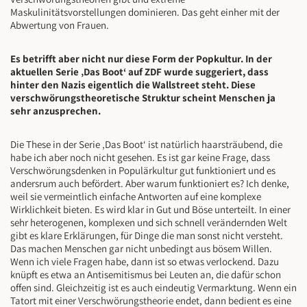
Maskulinitätsvorstellungen dominieren. Das geht einher mit der
Abwertung von Frauen.
Es betrifft aber nicht nur diese Form der Popkultur. In der
aktuellen Serie ‚Das Boot‘ auf ZDF wurde suggeriert, dass
hinter den Nazis eigentlich die Wallstreet steht. Diese
verschwörungstheoretische Struktur scheint Menschen ja
sehr anzusprechen.
Die These in der Serie ‚Das Boot‘ ist natürlich haarsträubend, die
habe ich aber noch nicht gesehen. Es ist gar keine Frage, dass
Verschwörungsdenken in Populärkultur gut funktioniert und es
andersrum auch befördert. Aber warum funktioniert es? Ich denke,
weil sie vermeintlich einfache Antworten auf eine komplexe
Wirklichkeit bieten. Es wird klar in Gut und Böse unterteilt. In einer
sehr heterogenen, komplexen und sich schnell verändernden Welt
gibt es klare Erklärungen, für Dinge die man sonst nicht versteht.
Das machen Menschen gar nicht unbedingt aus bösem Willen.
Wenn ich viele Fragen habe, dann ist so etwas verlockend. Dazu
knüpft es etwa an Antisemitismus bei Leuten an, die dafür schon
offen sind. Gleichzeitig ist es auch eindeutig Vermarktung. Wenn ein
Tatort mit einer Verschwörungstheorie endet, dann bedient es eine