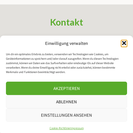
Kontakt
Regionale Arbeitsgemeinschaft Bildung und Lernen Oldenburg
Einwilligung verwalten
e.V.
info@rabulo.de
Um dir ein optimales Erlebnis zu bieten, verwenden wir Technologien wie Cookies, um
Geräteinformationen zu speichern und/oder darauf zuzugreifen. Wenn du diesen Technologien
zustimmst, können wir Daten wie das Surfverhalten oder eindeutige IDs auf dieser Website
verarbeiten. Wenn du deine Einwilligung nicht erteilst oder zurückziehst, können bestimmte
Social Media
Merkmale und Funktionen beeinträchtigt werden.
AKZEPTIEREN
ABLEHNEN
EINSTELLUNGEN ANSEHEN
Impressum
Datenschutz
Cookie-Richtlinie
Impressum