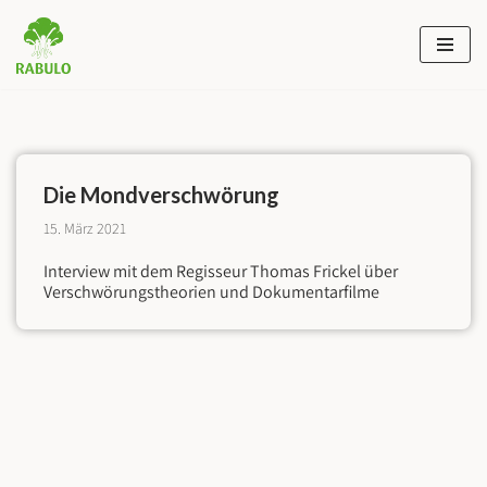
Zum
Inhalt
springen
Die Mond­verschwörung
15. März 2021
Interview mit dem Regisseur Thomas Frickel über
Verschwörungstheorien und Dokumentarfilme